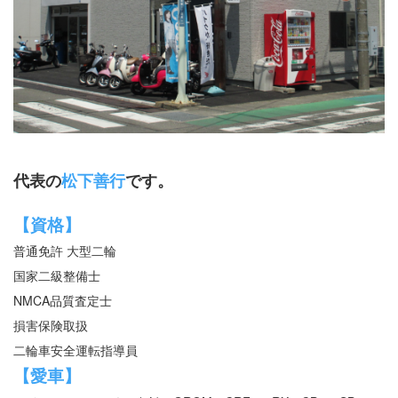
代表の
松下善行
です。
【資格】
普通免許 大型二輪
国家二級整備士
NMCA品質査定士
損害保険取扱
二輪車安全運転指導員
【愛車】