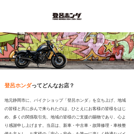
Menu
ホーム
取扱車輌一覧
インスタグラム
お知らせ
登呂ホンダ
ってどんなお店？
スタッフ紹介
地元静岡市に、バイクショップ「登呂ホンダ」を立ち上げ、地域
の皆様と共に歩んで来られたのは、ひとえにお客様の皆様をはじ
店舗案内
め、多くの関係取引先、地域の皆様のご支援の賜物であり、心よ
お問い合わせ
り感謝申し上げます。当店は、新車・中古車・故障修理・車検整
備を主とし、お客様の「安心・安全」を第一に楽しく快適なバイ