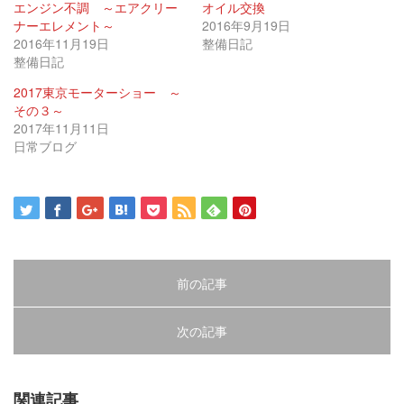
有
リ
有
エンジン不調 ～エアクリー
オイル交換
(新
ッ
(新
ナーエレメント～
し
ク
し
2016年9月19日
い
し
い
2016年11月19日
整備日記
ウ
て
ウ
ィ
く
ィ
整備日記
ン
だ
ン
ド
さ
ド
ウ
い
ウ
2017東京モーターショー ～
で
(新
で
その３～
開
し
開
き
い
き
2017年11月11日
ま
ウ
ま
す)
ィ
す)
日常ブログ
ン
ド
ウ
で
開
き
ま
す)
前の記事
次の記事
関連記事