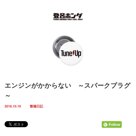
Menu
ホーム
取扱車輌一覧
インスタグラム
エンジンがかからない ～スパークプラグ
お知らせ
～
スタッフ紹介
2016.10.10
整備日記
店舗案内
お問い合わせ