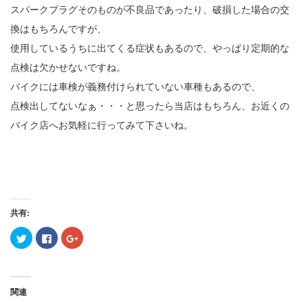
スパークプラグそのものが不良品であったり、破損した場合の交
換はもちろんですが、
使用しているうちに出てくる症状もあるので、やっぱり定期的な
点検は欠かせないですね。
バイクには車検が義務付けられていない車種もあるので、
点検出してないなぁ・・・と思ったら当店はもちろん、お近くの
バイク店へお気軽に行ってみて下さいね。
共有:
ク
Facebook
ク
リ
で
リ
ッ
共
ッ
ク
有
ク
し
す
し
て
る
て
Twitter
に
Google+
関連
で
は
で
共
ク
共