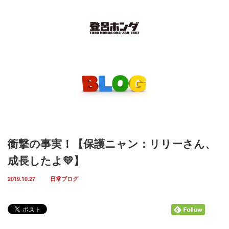
Menu
ホーム
取扱車輌一覧
インスタグラム
衝撃の事実！【保護ニャン：リリーさん、
お知らせ
成長したよ💛】
スタッフ紹介
2019.10.27
日常ブログ
店舗案内
お問い合わせ