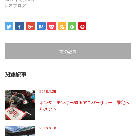
ま
ウ
ま
す)
ィ
す)
日常ブログ
ン
ド
ウ
で
開
き
ま
す)
前の記事
関連記事
2018.4.29
ホンダ モンキー50thアニバーサリー 限定ヘ
ルメット
2018.8.18