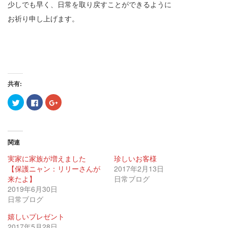
少しでも早く、日常を取り戻すことができるように
お祈り申し上げます。
共有:
ク
Facebook
ク
リ
で
リ
ッ
共
ッ
ク
有
ク
し
す
し
て
る
て
Twitter
に
Google+
関連
で
は
で
共
ク
共
有
リ
有
実家に家族が増えました
珍しいお客様
(新
ッ
(新
【保護ニャン：リリーさんが
し
ク
し
2017年2月13日
い
し
い
来たよ】
日常ブログ
ウ
て
ウ
ィ
く
ィ
2019年6月30日
ン
だ
ン
日常ブログ
ド
さ
ド
ウ
い
ウ
で
(新
で
嬉しいプレゼント
開
し
開
き
い
き
2017年5月28日