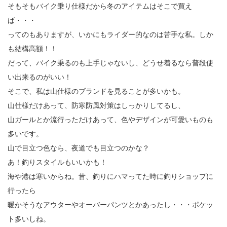
そもそもバイク乗り仕様だから冬のアイテムはそこで買え
ば・・・
ってのもありますが、いかにもライダー的なのは苦手な私。しか
も結構高額！！
だって、バイク乗るのも上手じゃないし、どうせ着るなら普段使
い出来るのがいい！
そこで、私は山仕様のブランドを見ることが多いかも。
山仕様だけあって、防寒防風対策はしっかりしてるし、
山ガールとか流行っただけあって、色やデザインが可愛いものも
多いです。
山で目立つ色なら、夜道でも目立つのかな？
あ！釣りスタイルもいいかも！
海や港は寒いからね。昔、釣りにハマってた時に釣りショップに
行ったら
暖かそうなアウターやオーバーパンツとかあったし・・・ポケッ
ト多いしね。