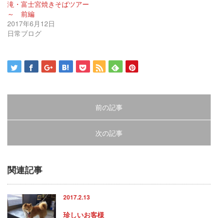
滝・富士宮焼きそばツアー
開
し
開
き
い
き
～ 前編
ま
ウ
ま
す)
ィ
す)
2017年6月12日
ン
日常ブログ
ド
ウ
で
開
き
ま
す)
前の記事
次の記事
関連記事
2017.2.13
珍しいお客様