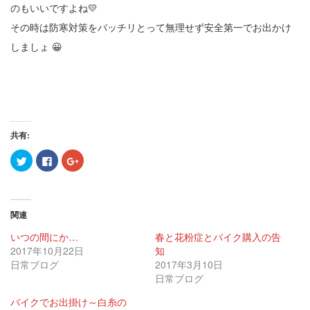
のもいいですよね💛
その時は防寒対策をバッチリとって無理せず安全第一でお出かけ
しましょ 😀
共有:
ク
Facebook
ク
リ
で
リ
ッ
共
ッ
ク
有
ク
し
す
し
て
る
て
Twitter
に
Google+
関連
で
は
で
共
ク
共
有
リ
有
いつの間にか…
春と花粉症とバイク購入の告
(新
ッ
(新
2017年10月22日
し
ク
し
知
い
し
い
日常ブログ
2017年3月10日
ウ
て
ウ
ィ
く
ィ
日常ブログ
ン
だ
ン
ド
さ
ド
ウ
い
ウ
バイクでお出掛け～白糸の
で
(新
で