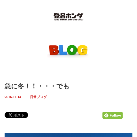
Menu
ホーム
取扱車輌一覧
インスタグラム
急に冬！！・・・でも
お知らせ
2016.11.14
日常ブログ
スタッフ紹介
店舗案内
お問い合わせ