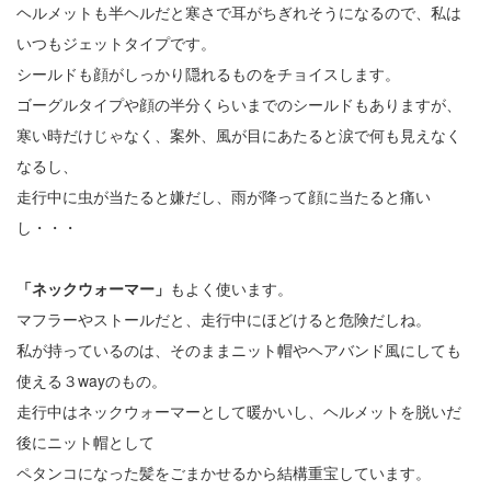
ヘルメットも半ヘルだと寒さで耳がちぎれそうになるので、私は
いつもジェットタイプです。
シールドも顔がしっかり隠れるものをチョイスします。
ゴーグルタイプや顔の半分くらいまでのシールドもありますが、
寒い時だけじゃなく、案外、風が目にあたると涙で何も見えなく
なるし、
走行中に虫が当たると嫌だし、雨が降って顔に当たると痛い
し・・・
「ネックウォーマー」
もよく使います。
マフラーやストールだと、走行中にほどけると危険だしね。
私が持っているのは、そのままニット帽やヘアバンド風にしても
使える３wayのもの。
走行中はネックウォーマーとして暖かいし、ヘルメットを脱いだ
後にニット帽として
ペタンコになった髪をごまかせるから結構重宝しています。