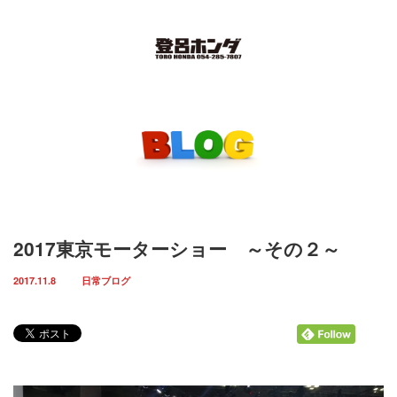
Menu
ホーム
取扱車輌一覧
インスタグラム
2017東京モーターショー ～その２～
お知らせ
2017.11.8
日常ブログ
スタッフ紹介
店舗案内
お問い合わせ