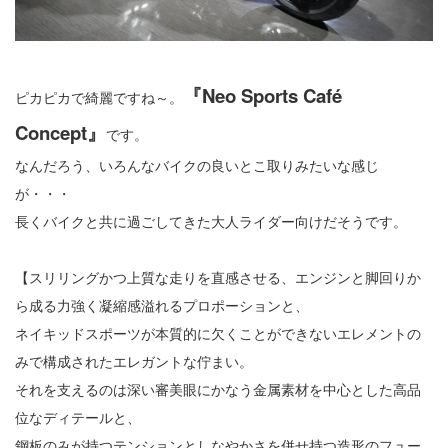
『Neo Sports Café
ピカピカで綺麗ですね～。
Concept』
です。
なんだろう、いろんなバイクの良いとこ取りみたいな感じ
が・・・
長くバイクと共に過ごしてきた大人ライダー向けだそうです。
【スリリングかつ上質な走りを直感させる、エンジンと脚回りか
ら成る力強く凝縮感溢れるプロポーションと、
ネイキッドスポーツが本質的に欠くことができないエレメントの
みで構成されたエレガントな佇まい。
それを支えるのは深い審美眼にかなう金属素材を中心とした高品
位なディテールと、
鋼板のみが持つテンションとしなやかさを併せ持つ造形のフュー