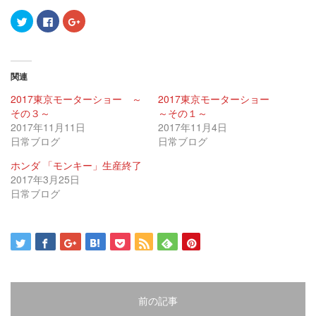
ク
Facebook
ク
リ
で
リ
ッ
共
ッ
ク
有
ク
し
す
し
て
る
て
Twitter
に
Google+
関連
で
は
で
共
ク
共
有
リ
有
2017東京モーターショー ～
2017東京モーターショー
(新
ッ
(新
その３～
し
ク
し
～その１～
い
し
い
2017年11月11日
2017年11月4日
ウ
て
ウ
ィ
く
ィ
日常ブログ
日常ブログ
ン
だ
ン
ド
さ
ド
ウ
い
ウ
ホンダ 「モンキー」生産終了
で
(新
で
2017年3月25日
開
し
開
き
い
き
日常ブログ
ま
ウ
ま
す)
ィ
す)
ン
ド
ウ
で
開
き
ま
す)
前の記事