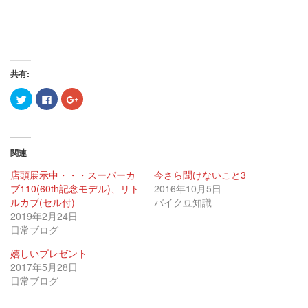
共有:
ク
Facebook
ク
リ
で
リ
ッ
共
ッ
ク
有
ク
し
す
し
て
る
て
Twitter
に
Google+
関連
で
は
で
共
ク
共
有
リ
有
店頭展示中・・・スーパーカ
今さら聞けないこと3
(新
ッ
(新
ブ110(60th記念モデル)、リト
し
ク
し
2016年10月5日
い
し
い
ルカブ(セル付)
バイク豆知識
ウ
て
ウ
ィ
く
ィ
2019年2月24日
ン
だ
ン
日常ブログ
ド
さ
ド
ウ
い
ウ
で
(新
で
嬉しいプレゼント
開
し
開
き
い
き
2017年5月28日
ま
ウ
ま
す)
ィ
す)
日常ブログ
ン
ド
ウ