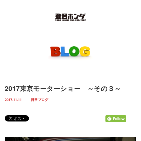
Menu
ホーム
取扱車輌一覧
インスタグラム
2017東京モーターショー ～その３～
お知らせ
2017.11.11
日常ブログ
スタッフ紹介
店舗案内
お問い合わせ