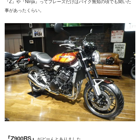
『Z』や『Ninja』ってフレーズだけはバイク無知の頃でも聞いた
事があったくらい。
『Z900RS』
がどーんとありました。